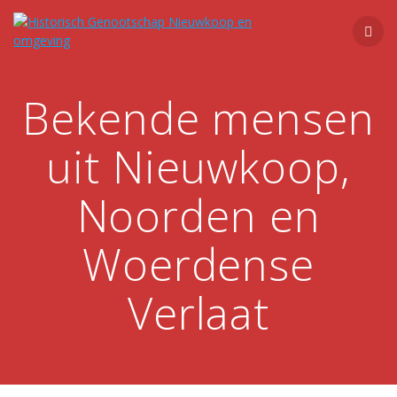
Ga
naar
de
inhoud
Bekende mensen
uit Nieuwkoop,
Noorden en
Woerdense
Verlaat