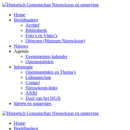
Ga
naar
Home
de
Beeldbanken
inhoud
Archief
Bibliotheek
Foto’s en Video’s
Objecten (Museum Nieuwkoop)
Nieuws
Agenda
Evenementen kalender
Openingstijden
Informatie
Openingstijden en Thema’s
Lidmaatschap
Contact
Nieuwkoop-links
ANBI
Doel van het HGN
Ideeën en suggesties
Home
Beeldbanken