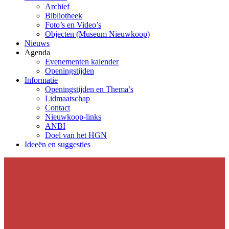
Archief
Bibliotheek
Foto’s en Video’s
Objecten (Museum Nieuwkoop)
Nieuws
Agenda
Evenementen kalender
Openingstijden
Informatie
Openingstijden en Thema’s
Lidmaatschap
Contact
Nieuwkoop-links
ANBI
Doel van het HGN
Ideeën en suggesties