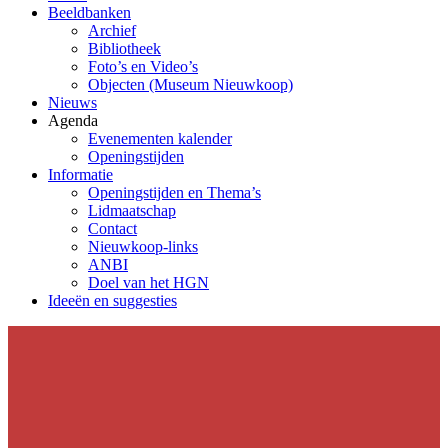
Beeldbanken
Archief
Bibliotheek
Foto’s en Video’s
Objecten (Museum Nieuwkoop)
Nieuws
Agenda
Evenementen kalender
Openingstijden
Informatie
Openingstijden en Thema’s
Lidmaatschap
Contact
Nieuwkoop-links
ANBI
Doel van het HGN
Ideeën en suggesties