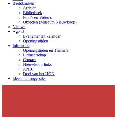
Beeldbanken
Archief
Bibliotheek
Foto’s en Video’s
Objecten (Museum Nieuwkoop)
Nieuws
Agenda
Evenementen kalender
Openingstijden
Informatie
Openingstijden en Thema’s
Lidmaatschap
Contact
Nieuwkoop-links
ANBI
Doel van het HGN
Ideeën en suggesties