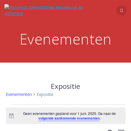
Ga
naar
de
inhoud
Evenementen
Expositie
Evenementen
Expositie
Evenementen
Geen evenementen gepland voor 1 juni, 2025. Ga naar de
Bericht
volgende aankomende evenementen
.
in