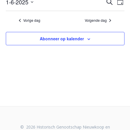
E
1
E
1-6-2025
Zoeken
Dag
Selecteer
v
v
juni,
een
e
Vorige dag
Volgende dag
datum.
e
2025
n
n
e
Abonneer op kalender
m
e
e
m
n
e
t
w
n
e
t
e
r
e
g
n
a
© 2026 Historisch Genootschap Nieuwkoop en