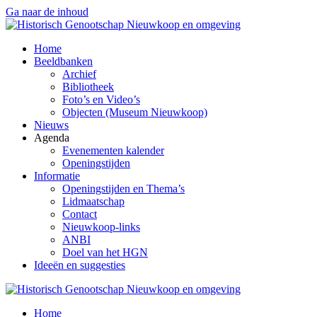
Ga naar de inhoud
Home
Beeldbanken
Archief
Bibliotheek
Foto’s en Video’s
Objecten (Museum Nieuwkoop)
Nieuws
Agenda
Evenementen kalender
Openingstijden
Informatie
Openingstijden en Thema’s
Lidmaatschap
Contact
Nieuwkoop-links
ANBI
Doel van het HGN
Ideeën en suggesties
Home