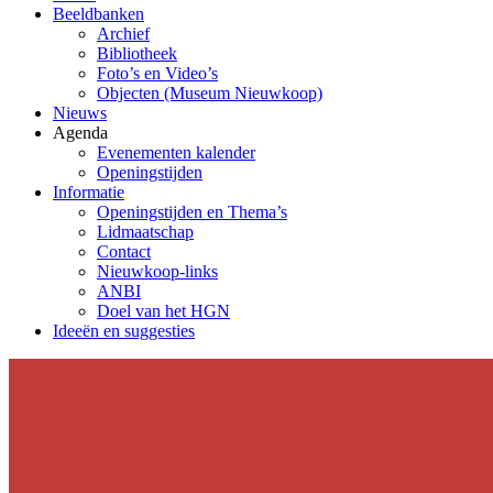
Beeldbanken
Archief
Bibliotheek
Foto’s en Video’s
Objecten (Museum Nieuwkoop)
Nieuws
Agenda
Evenementen kalender
Openingstijden
Informatie
Openingstijden en Thema’s
Lidmaatschap
Contact
Nieuwkoop-links
ANBI
Doel van het HGN
Ideeën en suggesties