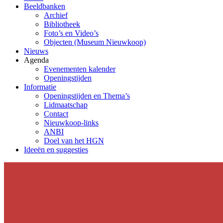
Beeldbanken
Archief
Bibliotheek
Foto’s en Video’s
Objecten (Museum Nieuwkoop)
Nieuws
Agenda
Evenementen kalender
Openingstijden
Informatie
Openingstijden en Thema’s
Lidmaatschap
Contact
Nieuwkoop-links
ANBI
Doel van het HGN
Ideeën en suggesties