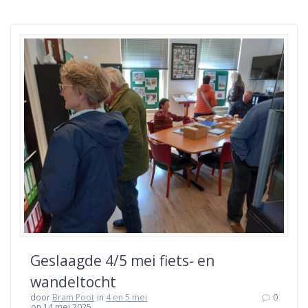
Geslaagde 4/5 mei fiets- en
wandeltocht
door
Bram Poot
in
4 en 5 mei
0
on 14 mei 2025