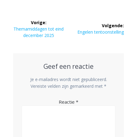
Bericht
Vorige:
Volgende:
navigatie
Vorig
Themamiddagen tot eind
Volgend
Engelen tentoonstelling
bericht:
december 2025
bericht:
Geef een reactie
Je e-mailadres wordt niet gepubliceerd.
Vereiste velden zijn gemarkeerd met
*
Reactie
*