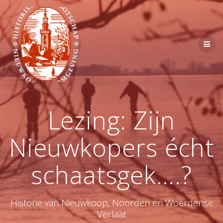
Ga
naar
de
inhoud
Lezing: Zijn
Nieuwkopers écht
schaatsgek….?
Historie van Nieuwkoop, Noorden en Woerdense
Verlaat