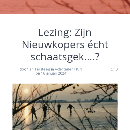
Lezing: Zijn
Nieuwkopers écht
schaatsgek….?
door
Jan Tersteeg
in
Activiteiten HGN
0
on 16 januari 2024