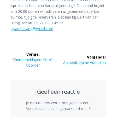
spreker. U bent van harte uitgenodigd. De avond begint
om 20.00 uur en wij adviseren u, gezien de beperkte
ruimte, tijdig te reserveren. Dat kan bij Bert van der
Tang, tel: 06 23971311. E-mail:
gvandertang@gmail.com
Bericht
Vorige:
Volgende:
navigatie
Vorig
Themamiddagen: Foto’s
Volgend
Archeologische vondsten
bericht:
Noorden
bericht:
Geef een reactie
Je e-mailadres wordt niet gepubliceerd.
Vereiste velden zijn gemarkeerd met
*